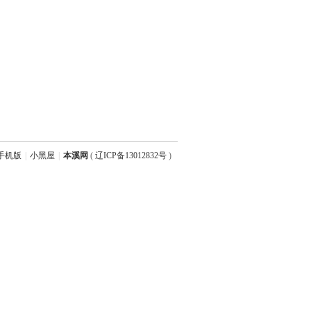
版
|
小黑屋
|
本溪网
(
辽ICP备13012832号
)
GMT+8, 2026-8-7 04:29