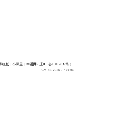
版
|
小黑屋
|
本溪网
(
辽ICP备13012832号
)
GMT+8, 2026-8-7 01:04